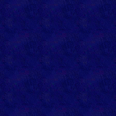
bibi1608
annuaire 
annuaire
lestrois
annuaire
rv77400
annuaire
pour�
annuaire
lyoshie
annuaire
whipetti
annuaire
centreref