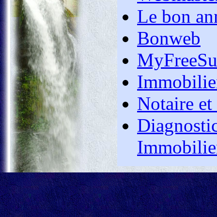
annuaire
Le bon an
gouyou88
annuaire
Bonweb
brigade
MyFreeSu
annuaire
dynami
Immobilie
annuaire
Notaire et
elma
annuaire
Diagnosti
assimo
Immobilie
annuaire
tango951
annuaire
solange
annuaire