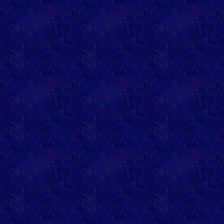
alynsky
annuaire
blogueur
annuaire
hichax
annuaire
elose44
annuaire
dbedard
annuaire 
annuaire
poupette
annuaire
stef66
r�f�ren