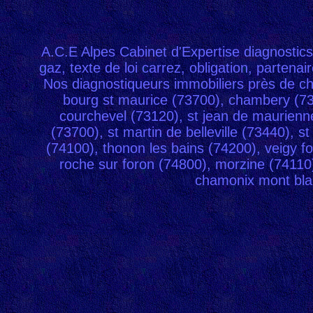
samuel
r�f�ren
A.C.E Alpes Cabinet d'Expertise diagnostic
r�f�ren
gaz
,
texte de loi carrez
,
obligation
,
partenair
professio
Nos diagnostiqueurs immobiliers près de c
bourg st maurice (73700), chambery (730
annuaire
courchevel (73120), st jean de maurienn
spider
(73700), st martin de belleville (73440),
(74100), thonon les bains (74200), veigy f
annuaire
roche sur foron (74800), morzine (74110)
toniouno
chamonix mont blan
annuaire
bobyfore
annuaire
marc556
annuaire
motelon