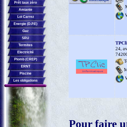
Prêt taux zéro
M
Amiante
Loi Carrez
Energie (D.P.E)
Gaz
SRU
TPCli
Termites
24, a
Electricité
74200
Plomb (CREP)
T
ERNT
M
Piscine
Les obligations
Pour faire u