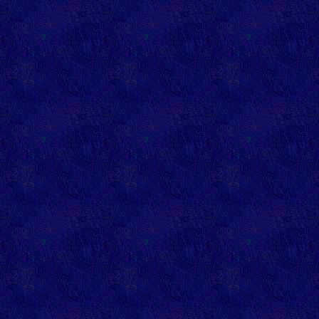
internet
r�f�ren
auto
annuaire
generale
annuaire
marmotte
annuaire
bpma
annuaire
kevin823
annuaire
aidopc
annuaire