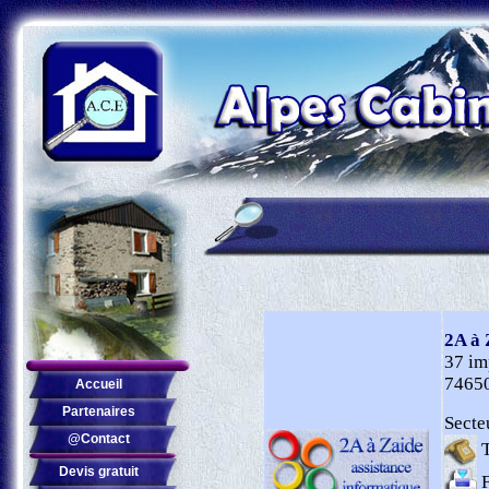
2A à 
37 im
7465
Accueil
Partenaires
Secte
@Contact
T
Devis gratuit
F