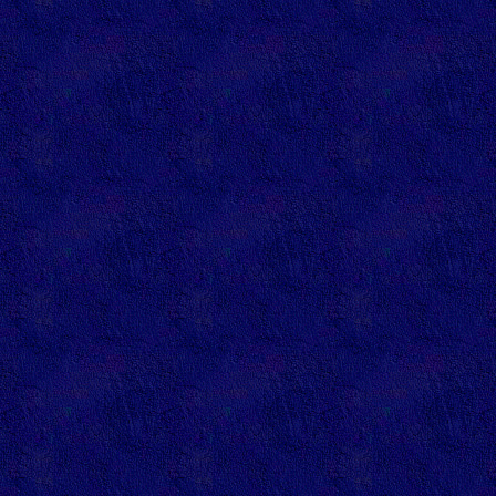
referenc
gratuit
annuaire
gratuit
annuaire
celestre
annuaire 
annuaire
monguillo
annuaire
tonnerre
annuaire
annuairex
annuaire