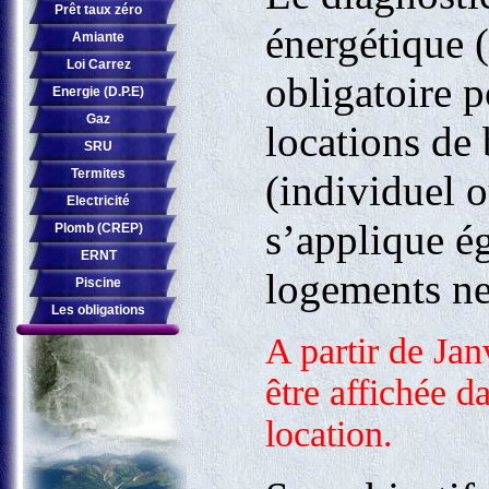
Prêt taux zéro
énergétique 
Amiante
Loi Carrez
obligatoire p
Energie (D.P.E)
Gaz
locations de
SRU
Termites
(individuel o
Electricité
s’applique ég
Plomb (CREP)
ERNT
logements ne
Piscine
Les obligations
A partir de Jan
être affichée 
location.