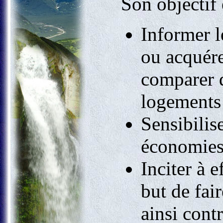
Son objectif e
Informer l
ou acquére
comparer d
logements 
Sensibilise
économies
Inciter à e
but de fai
ainsi cont