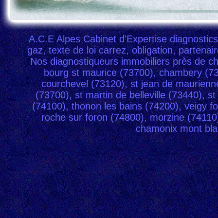
A.C.E Alpes Cabinet d'Expertise diagnostic
gaz
,
texte de loi carrez
,
obligation
,
partenair
Nos diagnostiqueurs immobiliers près de c
bourg st maurice (73700), chambery (730
courchevel (73120), st jean de maurienn
(73700), st martin de belleville (73440),
(74100), thonon les bains (74200), veigy f
roche sur foron (74800), morzine (74110)
chamonix mont blan