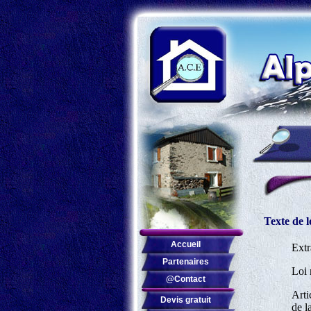
Texte de l
Accueil
Extr
Partenaires
Loi 
@Contact
Arti
Devis gratuit
de l