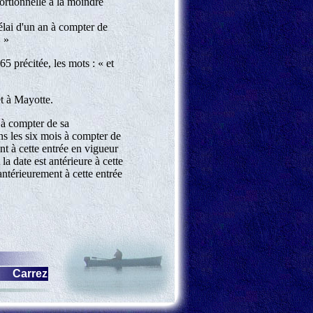
ortionnelle à la moindre
élai d'un an à compter de
. »
65 précitée, les mots : « et
et à Mayotte.
s à compter de sa
ns les six mois à compter de
nt à cette entrée en vigueur
la date est antérieure à cette
antérieurement à cette entrée
Carrez