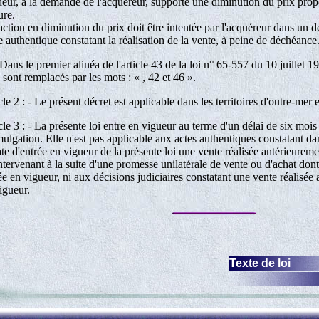
eur, à la demande de l'acquéreur, supporte une diminution du prix prop
re.
action en diminution du prix doit être intentée par l'acquéreur dans un d
te authentique constatant la réalisation de la vente, à peine de déchéance
- Dans le premier alinéa de l'article 43 de la loi n° 65-557 du 10 juillet 19
 sont remplacés par les mots : « , 42 et 46 ».
cle 2 : - Le présent décret est applicable dans les territoires d'outre-mer 
cle 3 : - La présente loi entre en vigueur au terme d'un délai de six moi
ulgation. Elle n'est pas applicable aux actes authentiques constatant da
ate d'entrée en vigueur de la présente loi une vente réalisée antérieureme
ntervenant à la suite d'une promesse unilatérale de vente ou d'achat dont 
ée en vigueur, ni aux décisions judiciaires constatant une vente réalisée 
igueur.
Texte de loi