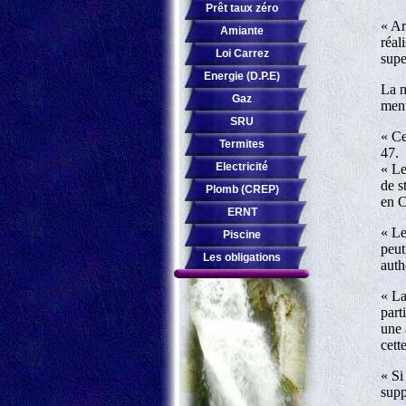
Prêt taux zéro
« Ar
Amiante
réal
Loi Carrez
supe
Energie (D.P.E)
La n
Gaz
ment
SRU
« Ce
Termites
47.
Electricité
« Le
de s
Plomb (CREP)
en C
ERNT
« Le
Piscine
peut
Les obligations
auth
« La
part
une 
cett
« Si
supp