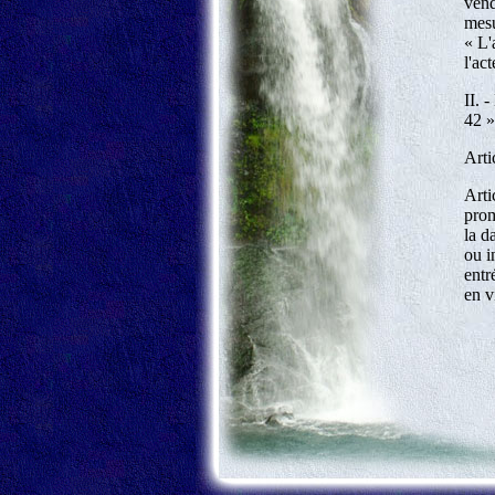
vend
mesu
« L'
l'ac
II. 
42 »
Arti
Arti
prom
la d
ou i
entr
en v